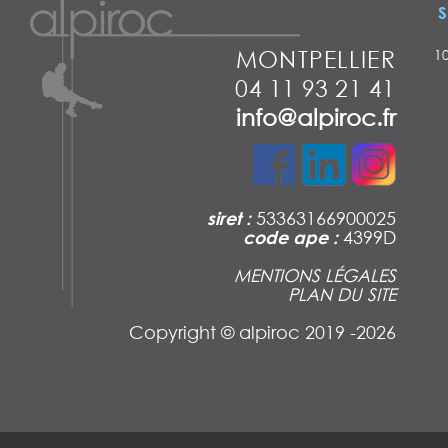
S
MONTPELLIER
1
04 11 93 21 41
info@alpiroc.fr
siret :
53363166900025
code ape :
4399D
MENTIONS LÉGALES
PLAN DU SITE
Copyright ©
alpiroc 2019 -2026