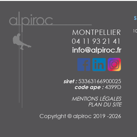
S
MONTPELLIER
1
04 11 93 21 41
info@alpiroc.fr
siret :
53363166900025
code ape :
4399D
MENTIONS LÉGALES
PLAN DU SITE
Copyright ©
alpiroc 2019 -2026