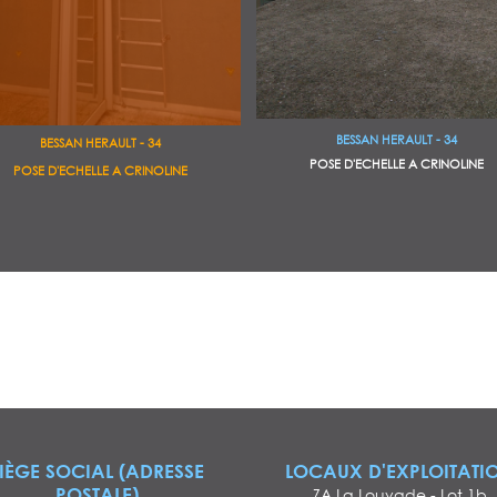
BESSAN HERAULT - 34
BESSAN HERAULT - 34
POSE D'ECHELLE A CRINOLINE
POSE D'ECHELLE A CRINOLINE
IÈGE SOCIAL (ADRESSE
LOCAUX D'EXPLOITATI
POSTALE)
ZA La Louvade - Lot 1b