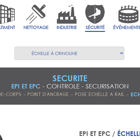
ÂTIMENT
NETTOYAGE
INDUSTRIE
SÉCURITÉ
ÉVÉNEMENTI
SECURITE
EPI ET EPC
-
CONTROLE
-
SECURISATION
-
-
-
ECH
DE-CORPS
POINT D'ANCRAGE
POSE ECHELLE A RAIL
EPI ET EPC /
ÉCHELL