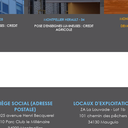
MONT
03
MONTPELLIER HERAULT - 34
ES : CREDIT
POSE D'ENSEIGNES LUMINEUSES : CREDIT
DEMO
AGRICOLE
IÈGE SOCIAL (ADRESSE
LOCAUX D'EXPLOITATI
POSTALE)
ZA La Louvade - Lot 1b
025 avenue Henri Becquerel
101 chemin des pêchers
10 Parc Club le Millénaire
34130 Mauguio
34000 Montpellier