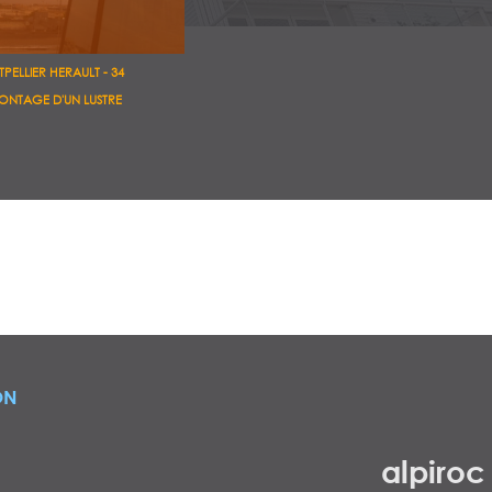
PELLIER HERAULT - 34
NTAGE D'UN LUSTRE
ON
alpiroc