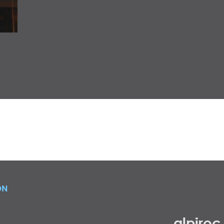
ON
alpiroc