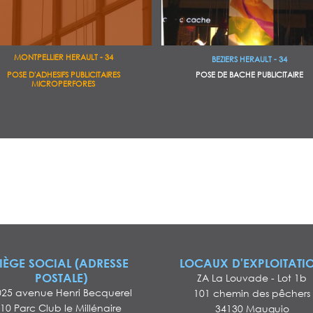
MONTPELLIER HERAULT - 34
BEZIERS HERAULT - 34
POSE DE BACHE PUBLICITAIRE
POSE D'ADHESIFS PUBLICITAIRES
MICROPERFORES
IÈGE SOCIAL (ADRESSE
LOCAUX D'EXPLOITATI
POSTALE)
ZA La Louvade - Lot 1b
025 avenue Henri Becquerel
101 chemin des pêchers
10 Parc Club le Millénaire
34130 Mauguio