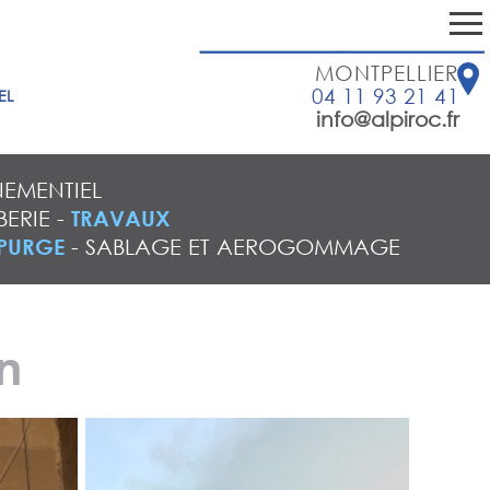
MONTPELLIER
04 11 93 21 41
EL
info@alpiroc.fr
EMENTIEL
ERIE
-
TRAVAUX
PURGE
-
SABLAGE ET AEROGOMMAGE
n