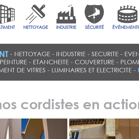
ÂTIMENT
NETTOYAGE
INDUSTRIE
SÉCURITÉ
ÉVÉNEMENTI
NT
-
NETTOYAGE
-
INDUSTRIE
-
SECURITE
-
EVEN
PEINTURE
-
ETANCHEITE
-
COUVERTURE
-
PLOMB
ENT DE VITRES
-
LUMINAIRES ET ELECTRICITE
-
nos cordistes en actio