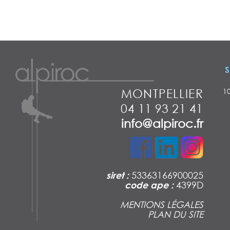
S
MONTPELLIER
1
04 11 93 21 41
info@alpiroc.fr
siret :
53363166900025
code ape :
4399D
MENTIONS LÉGALES
PLAN DU SITE