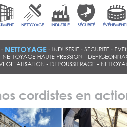
ÂTIMENT
NETTOYAGE
INDUSTRIE
SÉCURITÉ
ÉVÉNEMENTI
NETTOYAGE
-
-
INDUSTRIE
-
SECURITE
-
EVE
-
NETTOYAGE HAUTE PRESSION
-
DEPIGEONNA
VEGETALISATION
-
DEPOUSSIERAGE
-
NETTOYA
nos cordistes en actio