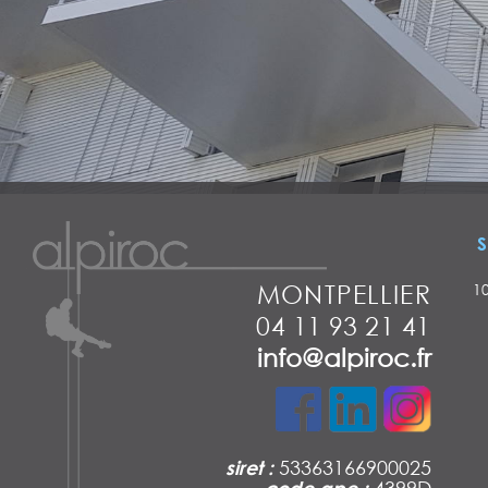
S
MONTPELLIER
1
04 11 93 21 41
info@alpiroc.fr
siret :
53363166900025