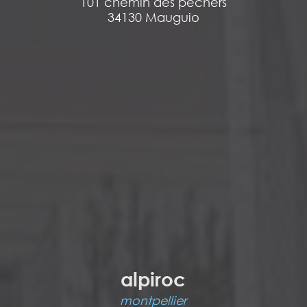
101 chemin des pêchers
34130 Mauguio
alpiroc
montpellier