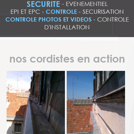
SECURITE
-
EVENEMENTIEL
EPI ET EPC
-
CONTROLE
-
SECURISATION
CONTROLE PHOTOS ET VIDEOS
-
CONTROLE
D'INSTALLATION
nos cordistes en action