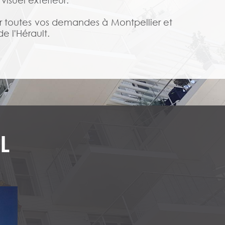
 visuel extérieur.
ur toutes vos demandes à Montpellier et
e l'Hérault.
L