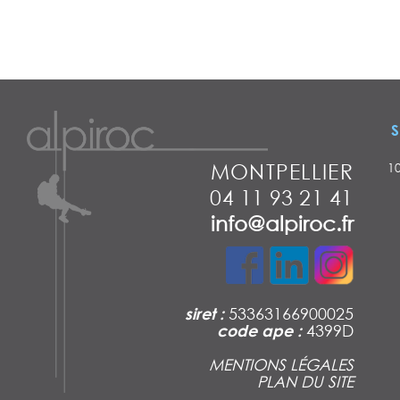
S
MONTPELLIER
1
04 11 93 21 41
info@alpiroc.fr
siret :
53363166900025
code ape :
4399D
MENTIONS LÉGALES
PLAN DU SITE