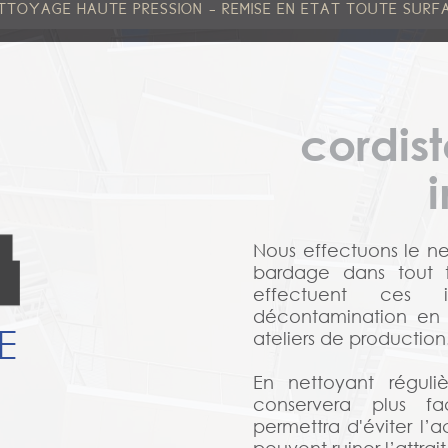
-
TTOYAGE HAUTE PRESSION
REMISE EN ETAT TOUTE SURF
cordis
i
Nous effectuons le n
bardage dans tout ty
effectuent ces i
décontamination en 
E
ateliers de production
En nettoyant réguli
conservera plus f
permettra d'éviter l