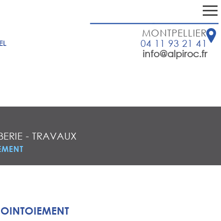
MONTPELLIER
04 11 93 21 41
EL
info@alpiroc.fr
ERIE
-
TRAVAUX
EMENT
JOINTOIEMENT