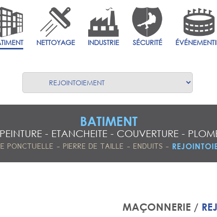
ÂTIMENT
NETTOYAGE
INDUSTRIE
SÉCURITÉ
ÉVÉNEMENTI
BATIMENT
PEINTURE
-
ETANCHEITE
-
COUVERTURE
-
PLOMB
-
-
-
REJOINTOI
SE PONCTUELLE
PIERRE DE TAILLE
ENDUITS
MAÇONNERIE /
RE