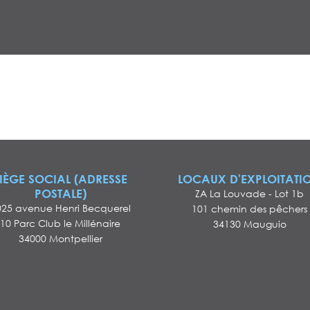
IÈGE SOCIAL (ADRESSE
LOCAUX D'EXPLOITATI
POSTALE)
ZA La Louvade - Lot 1b
025 avenue Henri Becquerel
101 chemin des pêchers
10 Parc Club le Millénaire
34130 Mauguio
34000 Montpellier