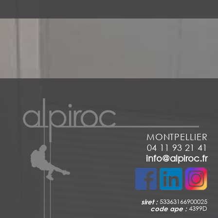
MONTPELLIER
04 11 93 21 41
info@alpiroc.fr
siret :
53363166900025
code ape :
4399D