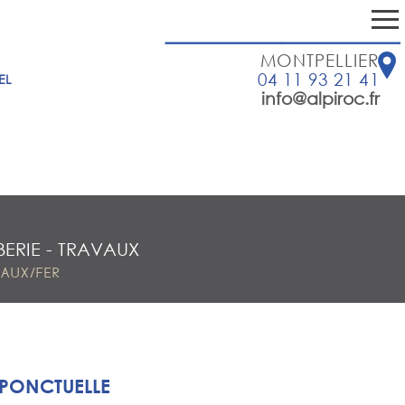
MONTPELLIER
04 11 93 21 41
EL
info@alpiroc.fr
ERIE
-
TRAVAUX
TAUX/FER
 PONCTUELLE