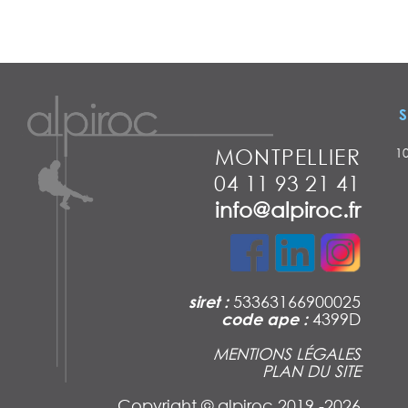
S
MONTPELLIER
1
04 11 93 21 41
info@alpiroc.fr
siret :
53363166900025
code ape :
4399D
MENTIONS LÉGALES
PLAN DU SITE
Copyright ©
alpiroc 2019 -2026