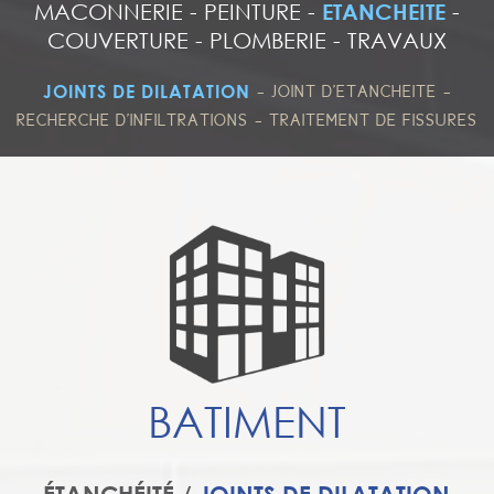
MACONNERIE
-
PEINTURE
-
ETANCHEITE
-
COUVERTURE
-
PLOMBERIE
-
TRAVAUX
-
-
JOINTS DE DILATATION
JOINT D'ETANCHEITE
-
RECHERCHE D'INFILTRATIONS
TRAITEMENT DE FISSURES
BATIMENT