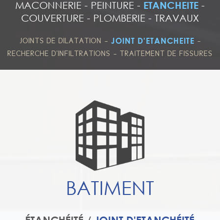
MACONNERIE
-
PEINTURE
-
ETANCHEITE
-
COUVERTURE
-
PLOMBERIE
-
TRAVAUX
-
-
JOINT D'ETANCHEITE
JOINTS DE DILATATION
-
RECHERCHE D'INFILTRATIONS
TRAITEMENT DE FISSURES
BATIMENT