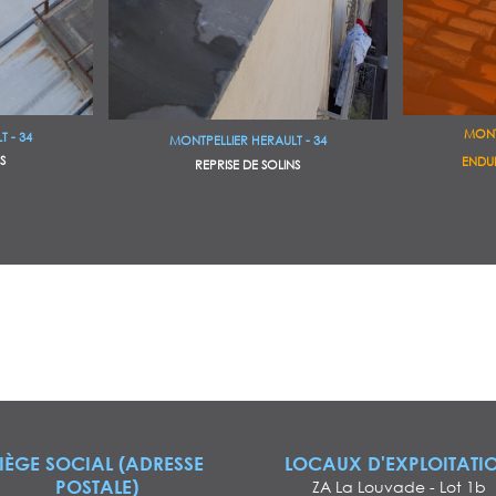
MONT
 - 34
MONTPELLIER HERAULT - 34
S
ENDUI
REPRISE DE SOLINS
IÈGE SOCIAL (ADRESSE
LOCAUX D'EXPLOITATI
POSTALE)
ZA La Louvade - Lot 1b