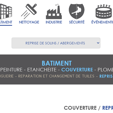
ÂTIMENT
NETTOYAGE
INDUSTRIE
SÉCURITÉ
ÉVÉNEMENTI
BATIMENT
-
PEINTURE
-
ETANCHEITE
-
COUVERTURE
-
PLOMB
-
-
REPRI
NGUERIE
REPARATION ET CHANGEMENT DE TUILES
COUVERTURE /
REP