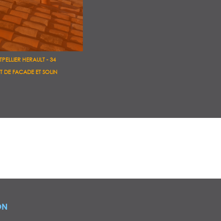
PELLIER HERAULT - 34
T DE FACADE ET SOLIN
ON