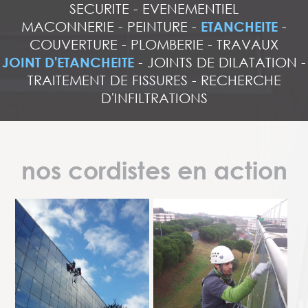
SECURITE
-
EVENEMENTIEL
MACONNERIE
-
PEINTURE
-
ETANCHEITE
-
COUVERTURE
-
PLOMBERIE
-
TRAVAUX
JOINT D'ETANCHEITE
-
JOINTS DE DILATATION
-
TRAITEMENT DE FISSURES
-
RECHERCHE
D'INFILTRATIONS
nos cordistes en action