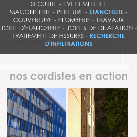
SECURITE
-
EVENEMENTIEL
MACONNERIE
-
PEINTURE
-
ETANCHEITE
-
COUVERTURE
-
PLOMBERIE
-
TRAVAUX
JOINT D'ETANCHEITE
-
JOINTS DE DILATATION
-
TRAITEMENT DE FISSURES
-
RECHERCHE
D'INFILTRATIONS
nos cordistes en action