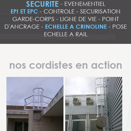
SECURITE
-
EVENEMENTIEL
EPI ET EPC
-
CONTROLE
-
SECURISATION
GARDE-CORPS
-
LIGNE DE VIE
-
POINT
D'ANCRAGE
-
ECHELLE A CRINOLINE
-
POSE
ECHELLE A RAIL
nos cordistes en action