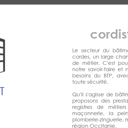
cordis
Le secteur du bâtim
cordes, un large cham
de métier. C'est po
notre savoir-faire e
besoins du BTP, ave
toute sécurité.
T
Qu'il s'agisse de bâ
proposons des presta
registres de métier
maçonnerie, la peint
plomberie-zinguerie, 
région Occitanie.