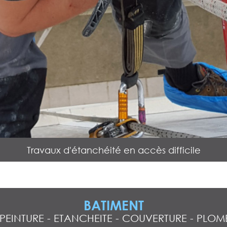
Travaux de maintenance réalisés par nos cordistes
BATIMENT
PEINTURE
-
ETANCHEITE
-
COUVERTURE
-
PLOMB